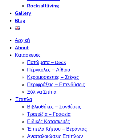
Rocksaltliving
Gallery
Blog
Αρχική
About
Κατασκευές
Πατώματα – Deck
Πέργκολες – Αίθρια
Κεραμοσκεπές – Στέγες
Περιφράξεις – Επενδύσεις
Ξύλινα Σπίτια
Έπιπλα
Βιβλιοθήκες – Συνθέσεις
Τραπέζια – Γραφεία
Ειδικές Κατασκευές
Έπιπλα Κήπου – Βεράντας
Αναπαλαιώσεις Επίπλων