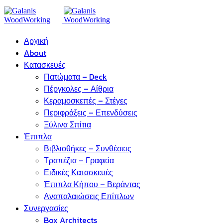
Αρχική
About
Κατασκευές
Πατώματα – Deck
Πέργκολες – Αίθρια
Κεραμοσκεπές – Στέγες
Περιφράξεις – Επενδύσεις
Ξύλινα Σπίτια
Έπιπλα
Βιβλιοθήκες – Συνθέσεις
Τραπέζια – Γραφεία
Ειδικές Κατασκευές
Έπιπλα Κήπου – Βεράντας
Αναπαλαιώσεις Επίπλων
Συνεργασίες
Box Architects