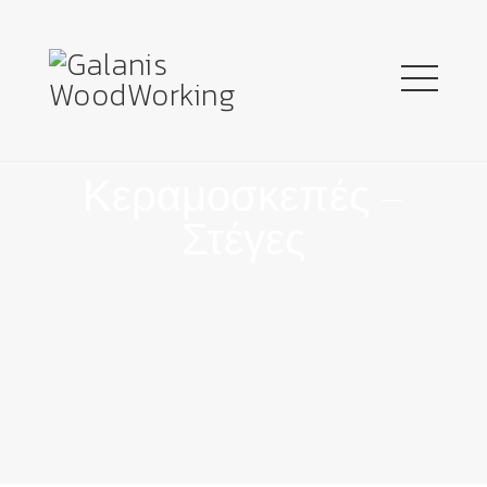
Κεραμοσκεπές –
Στέγες