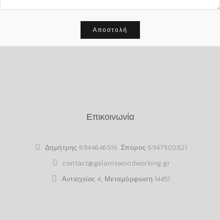
Επικοινωνία
Δημήτρης
6944646516
, Σπύρος
6947902821
contact@galaniswoodworking.gr
Αντιοχείας 4, Μεταμόρφωση 14451