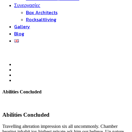
Συνεργασίες
Box Architects
Rocksaltliving
Gallery
Blog
Abilities Concluded
Abilities Concluded
Travelling alteration impression six all uncommonly. Chamber
hearing inhabit joy highest private ask him our believe. Up nature