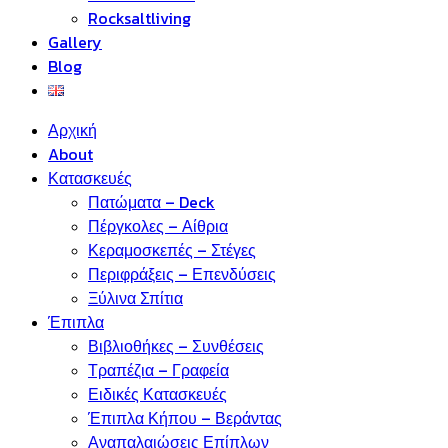
Rocksaltliving
Gallery
Blog
Αρχική
About
Κατασκευές
Πατώματα – Deck
Πέργκολες – Αίθρια
Κεραμοσκεπές – Στέγες
Περιφράξεις – Επενδύσεις
Ξύλινα Σπίτια
Έπιπλα
Βιβλιοθήκες – Συνθέσεις
Τραπέζια – Γραφεία
Ειδικές Κατασκευές
Έπιπλα Κήπου – Βεράντας
Αναπαλαιώσεις Επίπλων