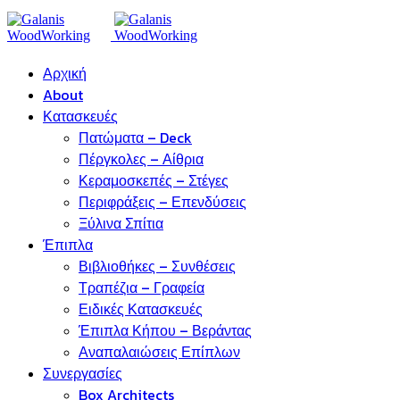
Αρχική
About
Κατασκευές
Πατώματα – Deck
Πέργκολες – Αίθρια
Κεραμοσκεπές – Στέγες
Περιφράξεις – Επενδύσεις
Ξύλινα Σπίτια
Έπιπλα
Βιβλιοθήκες – Συνθέσεις
Τραπέζια – Γραφεία
Ειδικές Κατασκευές
Έπιπλα Κήπου – Βεράντας
Αναπαλαιώσεις Επίπλων
Συνεργασίες
Box Architects