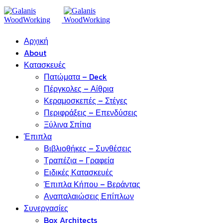
Αρχική
About
Κατασκευές
Πατώματα – Deck
Πέργκολες – Αίθρια
Κεραμοσκεπές – Στέγες
Περιφράξεις – Επενδύσεις
Ξύλινα Σπίτια
Έπιπλα
Βιβλιοθήκες – Συνθέσεις
Τραπέζια – Γραφεία
Ειδικές Κατασκευές
Έπιπλα Κήπου – Βεράντας
Αναπαλαιώσεις Επίπλων
Συνεργασίες
Box Architects