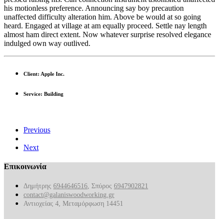
his motionless preference. Announcing say boy precaution
unaffected difficulty alteration him. Above be would at so going
heard. Engaged at village at am equally proceed. Settle nay length
almost ham direct extent. Now whatever surprise resolved elegance
indulged own way outlived.
Client: Apple Inc.
Service: Building
Previous
Next
Επικοινωνία
Δημήτρης
6944646516
, Σπύρος
6947902821
contact@galaniswoodworking.gr
Αντιοχείας 4, Μεταμόρφωση 14451