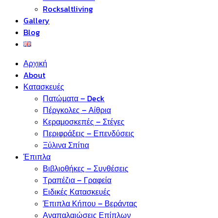
Rocksaltliving
Gallery
Blog
Αρχική
About
Κατασκευές
Πατώματα – Deck
Πέργκολες – Αίθρια
Κεραμοσκεπές – Στέγες
Περιφράξεις – Επενδύσεις
Ξύλινα Σπίτια
Έπιπλα
Βιβλιοθήκες – Συνθέσεις
Τραπέζια – Γραφεία
Ειδικές Κατασκευές
Έπιπλα Κήπου – Βεράντας
Αναπαλαιώσεις Επίπλων