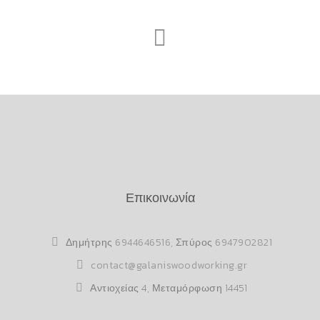
Επικοινωνία
Δημήτρης
6944646516
, Σπύρος
6947902821
contact@galaniswoodworking.gr
Αντιοχείας 4, Μεταμόρφωση 14451