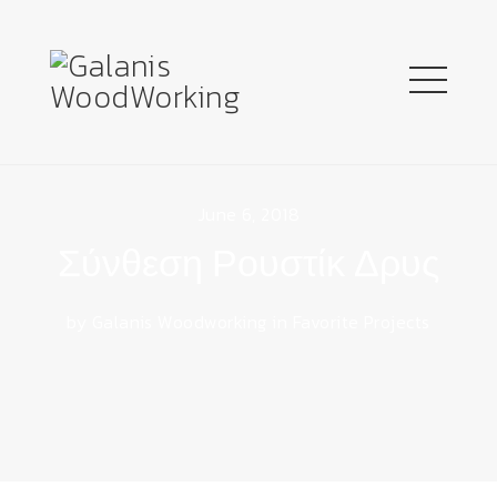
June 6, 2018
Σύνθεση Ρουστίκ Δρυς
by Galanis Woodworking in
Favorite Projects