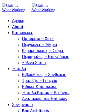
Αρχική
About
Κατασκευές
Πατώματα – Deck
Πέργκολες – Αίθρια
Κεραμοσκεπές – Στέγες
Περιφράξεις – Επενδύσεις
Ξύλινα Σπίτια
Έπιπλα
Βιβλιοθήκες – Συνθέσεις
Τραπέζια – Γραφεία
Ειδικές Κατασκευές
Έπιπλα Κήπου – Βεράντας
Αναπαλαιώσεις Επίπλων
Συνεργασίες
Box Architects