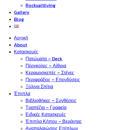
Rocksaltliving
Gallery
Blog
Αρχική
About
Κατασκευές
Πατώματα – Deck
Πέργκολες – Αίθρια
Κεραμοσκεπές – Στέγες
Περιφράξεις – Επενδύσεις
Ξύλινα Σπίτια
Έπιπλα
Βιβλιοθήκες – Συνθέσεις
Τραπέζια – Γραφεία
Ειδικές Κατασκευές
Έπιπλα Κήπου – Βεράντας
Αναπαλαιώσεις Επίπλων