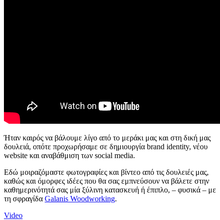
Ήταν καιρός να βάλουμε λίγο από το μεράκι μας και στη δική μας
δουλειά, οπότε προχωρήσαμε σε δημιουργία brand identity, νέου
website και αναβάθμιση των social media.
Εδώ μοιραζόμαστε φωτογραφίες και βίντεο από τις δουλειές μας,
καθώς και όμορφες ιδέες που θα σας εμπνεύσουν να βάλετε στην
καθημερινότητά σας μία ξύλινη κατασκευή ή έπιπλο, – φυσικά – με
τη σφραγίδα
Galanis Woodworking
​.
Video