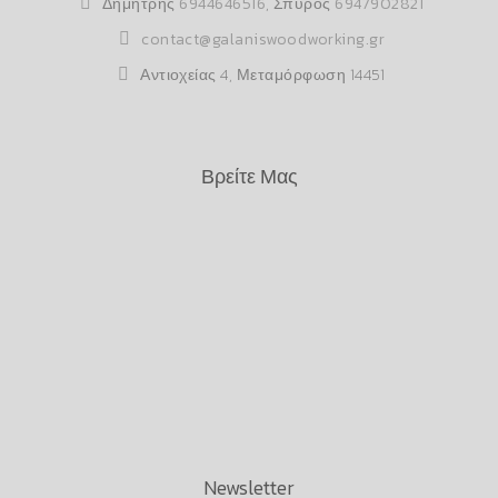
Δημήτρης
6944646516
, Σπύρος
6947902821
contact@galaniswoodworking.gr
Αντιοχείας 4, Μεταμόρφωση 14451
Βρείτε Μας
Newsletter